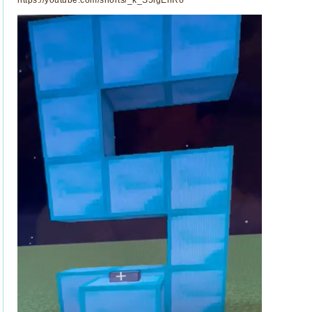
https://youtube.com/shorts/_k_S5igEnRo